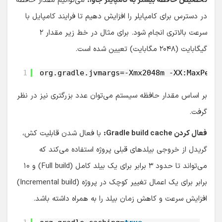
تخصیص حافظه بیشتر به کامپایلر جاوا:
می‌توانیم مقدار حافظه
در دسترس برای کامپایلر را افزایش دهیم تا فرایند کامپایل با
سرعت بالاتری انجام شود. برای مثال در خط زیر مقدار ۲
گیگابایت (۲۰۴۸ مگابایت) تعیین شده است.
1
org.gradle.jvmargs=-Xmx2048m -XX:MaxPerm
بر اساس مقدار حافظه سیستم می‌توان عدد بزرگتری نیز در نظر
گرفت.
فعال کردن Gradle build cache:
با فعال شدن قابلیت کش،
گریدل از خروجی بیلدهای قبلی پروژه استفاده می‌کند که
می‌تواند تا حدود ۳ برابر برای یک بیلد کامل (Full build) و ۱۰
برابر برای یک اعمال تغییر کوچک در پروژه (Incremental build)
افزایش سرعت و کاهش زمان بیلد را به همراه داشته باشد.