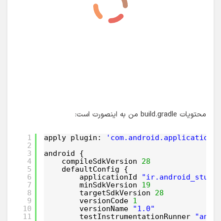
محتویات build.gradle من به اینصورت است:
1
apply plugin: 
'com.android.application'
2
3
android {
4
compileSdkVersion 
28
5
defaultConfig {
6
applicationId 
"ir.android_studi
7
minSdkVersion 
19
8
targetSdkVersion 
28
9
versionCode 
1
10
versionName 
"1.0"
11
testInstrumentationRunner 
"andr
12
}
13
buildTypes {
14
release {