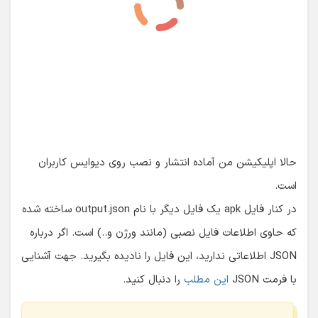
JSON اطلاعاتی ندارید، این فایل را نادیده بگیرید. جهت آشنایی
با فرمت JSON
این مطلب
را دنبال کنید.
نکته:
اگر در هنگام گرفتن خروجی با ارور SSL peer shut
down incorrectly مواجه شدید ایراد مربوط به عدم
برقراری ارتباط اینترنت یا ارتباط ضعیف است (یا ممکن
است نیاز به
تغییر IP
داشته باشید):