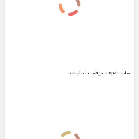
حالا اپلیکیشن من آماده انتشار و نصب روی دیوایس کاربران
است.
در کنار فایل apk یک فایل دیگر با نام output.json ساخته شده
که حاوی اطلاعات فایل نصبی (مانند ورژن و..) است. اگر درباره