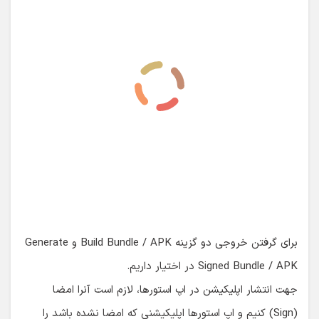
برای گرفتن خروجی دو گزینه Build Bundle / APK و Generate
Signed Bundle / APK در اختیار داریم.
جهت انتشار اپلیکیشن در اپ استورها، لازم است آنرا امضا
(Sign) کنیم و اپ استورها اپلیکیشنی که امضا نشده باشد را
نمی‌پذیرند. بنابراین گزینه Build Bundle / APK تنها زمانی
کاربرد دارد که بخواهیم اپلیکیشن را روی دیوایس خودمان تست
کنیم. لذا برای انتشار اپلیکیشن، خروجی امضا شده می‌گیریم
یعنی Generate Signed Bundle / APK: