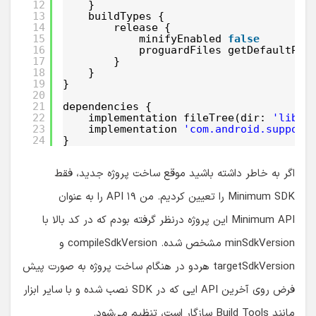
15
minifyEnabled 
false
16
proguardFiles getDefaultPro
17
}
18
}
19
}
20
21
dependencies {
22
implementation fileTree(dir: 
'libs'
23
implementation 
'com.android.support
24
}
اگر به خاطر داشته باشید موقع ساخت پروژه جدید، فقط
Minimum SDK را تعیین کردیم. من API ۱۹ را به عنوان
Minimum API این پروژه درنظر گرفته بودم که در کد بالا با
minSdkVersion مشخص شده. compileSdkVersion و
targetSdkVersion هردو در هنگام ساخت پروژه به صورت پیش
فرض روی آخرین API ایی که در SDK نصب شده و با سایر ابزار
مانند Build Tools سازگار است، تنظیم می‌شود.
compileSdkVersion تعیین می‌کند پروژه با چه API ایی