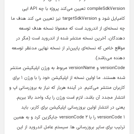
کامپایل شود و targetSdkVersion نیز تعیین می کند هدف ما
چه نسخه‌ای از اندروید است که معمولا نسخه هدف توسعه
دهندگان، آخرین نسخه منتشر شده از اندروید است (مگر در
مواقع خاص که نسخه‌ای پایین‌تر از نسخه نهایی مدنظر توسعه
دهنده می‌باشد).
versionCode و versionName مربوط به ورژن اپلیکیشن منتشر
شده هستند. ما اولین نسخه از اپلیکیشن خود را با ورژن ۱ برای
کاربران منتشر می‌کنیم. در آینده هربار که نیاز به بروزرسانی اپ و
انتشار مجدد آن باشد، لازم است ورژن را یک واحد بالا ببریم.
یعنی در انتشار اولین بروزرسانی اپلیکیشن برای کاربر، باید
versionCode ۱ را با versionCode ۲ جایگزین کرد و به همین
ترتیب برای سایر بروزرسانی ها. سیستم عامل اندروید از این
طریق تشخیص می دهد بسته نصبی که کاربر قصد نصب آن را
دارد و نسخه ای از آن قبلا روی دیوایس نصب شده، ورژن