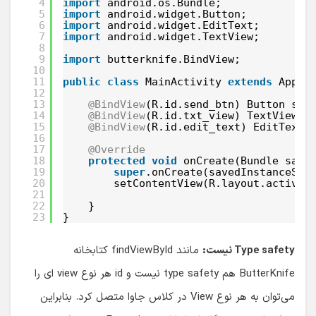
4
import
android.os.Bundle;
5
import
android.widget.Button;
6
import
android.widget.EditText;
7
import
android.widget.TextView;
8
9
import
butterknife.BindView;
10
11
public
class
MainActivity 
extends
AppCo
12
13
@BindView
(R.id.send_btn) Button sen
14
@BindView
(R.id.txt_view) TextView t
15
@BindView
(R.id.edit_text) EditText 
16
17
@Override
18
protected
void
onCreate(Bundle save
19
super
.onCreate(savedInstanceSta
20
setContentView(R.layout.activit
21
22
}
23
}
Type safety نیست:
مانند findViewById کتابخانه
ButterKnife هم type safety نیست و id هر نوع view ای را
می‌توان به هر نوع View در کلاس جاوا متصل کرد. بنابراین