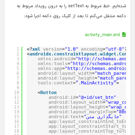
شده‌ایم. خط مربوط به setText را به درون رویداد مربوط به
دکمه منتقل می‌کنم تا بعد از کلیک روی دکمه اجرا شود:
activity_main.xml
1
<?
xml
version
=
"1.0"
encoding
=
"utf-8"
?>
2
<
androidx.constraintlayout.widget.Const
3
xmlns:android
=
"http://schemas.andro
4
xmlns:tools
=
"http://schemas.android
5
xmlns:app
=
"http://schemas.android.c
6
android:layout_width
=
"match_parent"
7
android:layout_height
=
"match_parent
8
tools:context
=
".MainActivity"
>
9
10
<
Button
11
android:id
=
"@+id/set_btn"
12
android:layout_width
=
"wrap_cont
13
android:layout_height
=
"wrap_con
14
android:layout_marginTop
=
"80dp"
"جایگذاری متن"
=
android:text
15
16
app:layout_constraintEnd_toEndO
17
app:layout_constraintStart_toSt
18
app:layout_constraintTop_toTopO