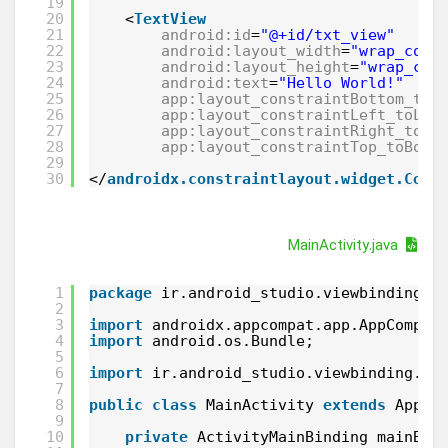
19
20
<
TextView
21
android:id
=
"@+id/txt_view"
22
android:layout_width
=
"wrap_cont
23
android:layout_height
=
"wrap_con
24
android:text
=
"Hello World!"
25
app:layout_constraintBottom_toB
26
app:layout_constraintLeft_toLef
27
app:layout_constraintRight_toRi
28
app:layout_constraintTop_toBott
29
30
</
androidx.constraintlayout.widget.Cons
MainActivity.java
1
package
ir.android_studio.viewbinding;
2
3
import
androidx.appcompat.app.AppCompat
4
import
android.os.Bundle;
5
6
import
ir.android_studio.viewbinding.da
7
8
public
class
MainActivity 
extends
AppCo
9
10
private
ActivityMainBinding mainBin