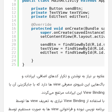
9
public
class
MainActivity 
extends
AppCo
10
11
private
Button sendBtn;
12
private
TextView textView;
13
private
EditText editText;
14
15
@Override
16
protected
void
onCreate(Bundle save
17
super
.onCreate(savedInstanceSta
18
setContentView(R.layout.activit
19
20
sendBtn = findViewById(R.id.sen
21
textView = findViewById(R.id.tx
22
editText = findViewById(R.id.ed
23
24
}
25
}
علاوه بر نیاز به نوشتن و تکرار کدهای اضافی، ایرادات و
باگ‌هایی این شیوه‌ی معرفی view ها دارد که با جایگزینی آن با
View Binding این ایرادات مرتفع می‌گردد.
با استفاده از View Binding نیازی به تعریف view ها توسط
برنامه نویس نبوده و فراخوانی view ها به صورت مستقیم توسط