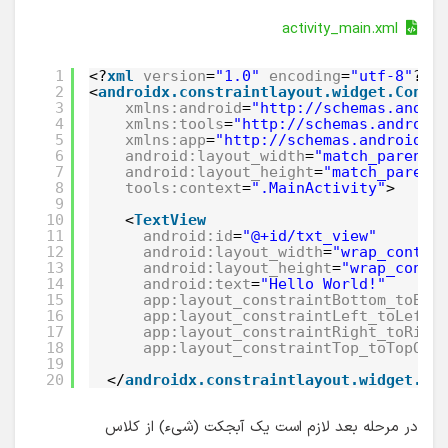
activity_main.xml
1
<?
xml
version
=
"1.0"
encoding
=
"utf-8"
?>
2
<
androidx.constraintlayout.widget.Const
3
xmlns:android
=
"http://schemas.andro
4
xmlns:tools
=
"http://schemas.android
5
xmlns:app
=
"http://schemas.android.c
6
android:layout_width
=
"match_parent"
7
android:layout_height
=
"match_parent
8
tools:context
=
".MainActivity"
>
9
10
<
TextView
11
android:id
=
"@+id/txt_view"
12
android:layout_width
=
"wrap_conten
13
android:layout_height
=
"wrap_conte
14
android:text
=
"Hello World!"
15
app:layout_constraintBottom_toBot
16
app:layout_constraintLeft_toLeftO
17
app:layout_constraintRight_toRigh
18
app:layout_constraintTop_toTopOf
=
19
20
</
androidx.constraintlayout.widget.Co
در مرحله بعد لازم است یک آبجکت (شیء) از کلاس