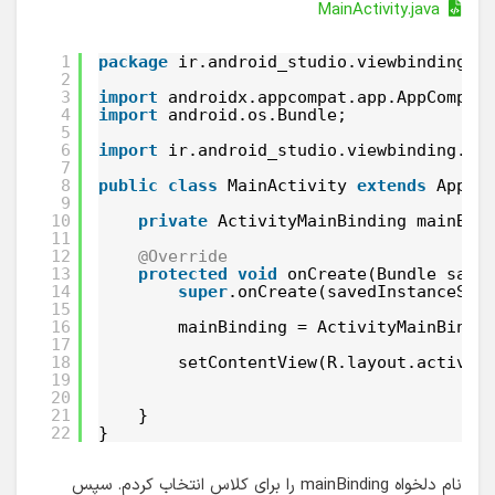
MainActivity.java
1
package
ir.android_studio.viewbinding;
2
3
import
androidx.appcompat.app.AppCompat
4
import
android.os.Bundle;
5
6
import
ir.android_studio.viewbinding.da
7
8
public
class
MainActivity 
extends
AppCo
9
10
private
ActivityMainBinding mainBin
11
12
@Override
13
protected
void
onCreate(Bundle save
14
super
.onCreate(savedInstanceSta
15
16
mainBinding = ActivityMainBindi
17
18
setContentView(R.layout.activit
19
20
21
}
22
}
نام دلخواه mainBinding را برای کلاس انتخاب کردم. سپس