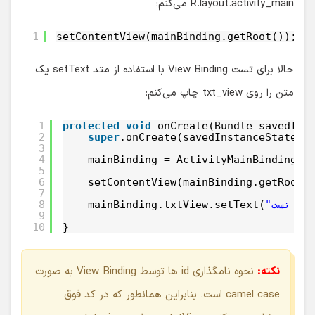
R.layout.activity_main می‌کنم:
1
setContentView(mainBinding.getRoot());
حالا برای تست View Binding با استفاده از متد setText یک
متن را روی txt_view چاپ می‌کنم:
1
protected
void
onCreate(Bundle savedIns
2
super
.onCreate(savedInstanceState);
3
4
mainBinding = ActivityMainBinding.i
5
6
setContentView(mainBinding.getRoot(
7
View"
mainBinding.txtView.setText(
8
9
10
}
نکته:
نحوه نامگذاری id ها توسط View Binding به صورت
camel case است. بنابراین همانطور که در کد فوق