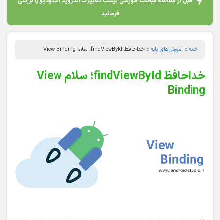
قبل از مطالعه مباحث آموزشی لیست تغییرات اندروید استودیو را بررسی
فرمائید
خانه
»
آموزش‌های پایه
»
خداحافظ findViewById؛ سلام View Binding
خداحافظ findViewById؛ سلام View
Binding