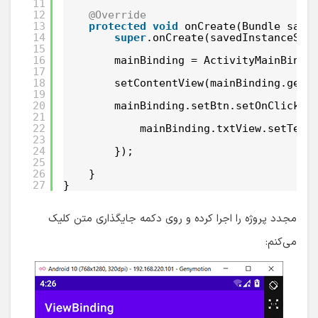
11
12
@Override
13
protected
void
onCreate(Bundle save
14
super
.onCreate(savedInstanceSta
15
16
mainBinding = ActivityMainBindi
17
18
setContentView(mainBinding.getR
19
20
mainBinding.setBtn.setOnClickLi
21
22
mainBinding.txtView.setText
23
24
});
25
26
}
27
}
مجدد پروژه را اجرا کرده و روی دکمه جایگذاری متن کلیک
می‌کنم: