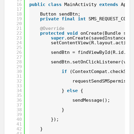
16
public
class
MainActivity 
extends
AppC
17
18
Button sendBtn;
19
private
final
int
SMS_REQUEST_CODE
20
21
@Override
22
protected
void
onCreate(Bundle sav
23
super
.onCreate(savedInstanceSt
24
setContentView(R.layout.activi
25
26
sendBtn = findViewById(R.id.sm
27
28
sendBtn.setOnClickListener(vie
29
30
if
(ContextCompat.checkSel
31
32
requestSendSMSpermissi
33
34
} 
else
{
35
36
sendMessage();
37
38
}
39
40
});
41
42
}
43