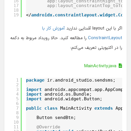
16
app:layout_constraintRight_toRi
17
app:layout_constraintTop_toTopO
18
19
</
androidx.constraintlayout.widget.Cons
اگر با این layout آشنایی ندارید
آموزش کار با
ConstraintLayout
را مطالعه کنید. حالا رویداد مربوط به دکمه
را در اکتیویتی تعریف می‌کنم:
MainActivity.java
1
package
ir.android_studio.sendsms;
2
3
import
androidx.appcompat.app.AppCompat
4
import
android.os.Bundle;
5
import
android.widget.Button;
6
7
public
class
MainActivity 
extends
AppCo
8
9
Button sendBtn;
10
11
@Override