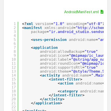
AndroidManifest.xml
1
<?
xml
version
=
"1.0"
encoding
=
"utf-8"
?>
2
<
manifest
xmlns:android
=
"http://schemas
3
package
=
"ir.android_studio.sendsms"
4
5
<
uses-permission
android:name
=
"andr
6
7
<
application
8
android:allowBackup
=
"true"
9
android:icon
=
"@mipmap/ic_launch
10
android:label
=
"@string/app_name
11
android:roundIcon
=
"@mipmap/ic_l
12
android:supportsRtl
=
"true"
13
android:theme
=
"@style/Theme.Sen
14
<
activity
android:name
=
".MainAc
15
<
intent-filter
>
16
<
action
android:name
=
"a
17
18
<
category
android:name
=
19
</
intent-filter
>
20
</
activity
>
21
</
application
>
22