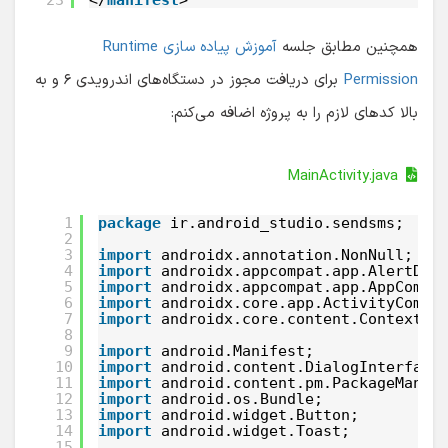
23
</
manifest
>
همچنین مطابق جلسه
آموزش پیاده سازی Runtime
Permission
برای دریافت مجوز در دستگاه‌های اندرویدی ۶ و به
بالا کدهای لازم را به پروژه اضافه می‌کنم:
MainActivity.java
1
package
ir.android_studio.sendsms;
2
3
import
androidx.annotation.NonNull;
4
import
androidx.appcompat.app.AlertDia
5
import
androidx.appcompat.app.AppCompa
6
import
androidx.core.app.ActivityCompa
7
import
androidx.core.content.ContextCo
8
9
import
android.Manifest;
10
import
android.content.DialogInterface
11
import
android.content.pm.PackageManag
12
import
android.os.Bundle;
13
import
android.widget.Button;
14
import
android.widget.Toast;
15