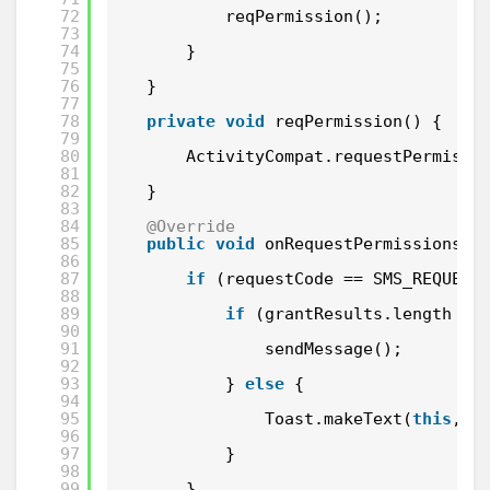
72
reqPermission();
73
74
}
75
76
}
77
78
private
void
reqPermission() {
79
80
ActivityCompat.requestPermissi
81
82
}
83
84
@Override
85
public
void
onRequestPermissionsRe
86
87
if
(requestCode == SMS_REQUEST
88
89
if
(grantResults.length > 
90
91
sendMessage();
92
93
} 
else
{
94
95
Toast.makeText(
this
, 
96
97
}
98
99
}