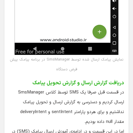
نمایش پیامک ارسال شده توسط SmsManager در برنامه پیامک پیش
فرض دستگاه
دریافت گزارش ارسال و گزارش تحویل پیامک
در قسمت قبل صرفا یک SMS توسط کلاس SmsManager
ارسال کردیم و دسترسی به گزارش ارسال و تحویل پیامک
نداشتیم و برای هردو پارامتر sentIntent و deliveryIntent
مقدار null داده بودیم.
اما در این قسمت و در ادامه‌ی آموزش ارسال پیامک (SMS) در