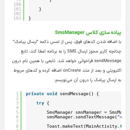
100
101
}
102
103
}
پیاده سازی کلاس SmsManager
با اضافه شدن کدهای فوق، پس از لمس دکمه “ارسال پیامک”
چنانچه کاربر مجوز ارسال SMS را به برنامه اعطا کند، تابع
sendMessage فراخوانی خواهد شد. تابعی با همین نام درون
اکتیویتی و بعد از متد onCreate اضافه کرده و کدهای مربوط
به ارسال پیامک را درون آن می‌نویسم:
1
private
void
sendMessage() {
2
3
try
{
4
5
SmsManager smsManager = SmsMana
6
smsManager.sendTextMessage(
"+98
7
8
Toast.makeText(MainActivity.
thi