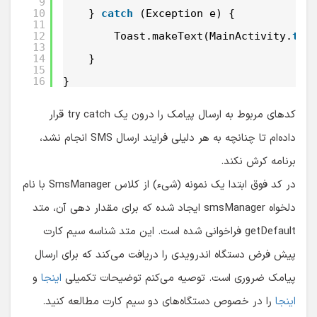
9
10
} 
catch
(Exception e) {
11
12
Toast.makeText(MainActivity.
thi
13
14
}
15
16
}
کدهای مربوط به ارسال پیامک را درون یک try catch قرار
داده‌ام تا چنانچه به هر دلیلی فرایند ارسال SMS انجام نشد،
برنامه کرش نکند.
در کد فوق ابتدا یک نمونه (شیء) از کلاس SmsManager با نام
دلخواه smsManager ایجاد شده که برای مقدار دهی آن، متد
getDefault فراخوانی شده است. این متد شناسه سیم کارت
پیش فرض دستگاه اندرویدی را دریافت می‌کند که برای ارسال
پیامک ضروری است. توصیه می‌کنم توضیحات تکمیلی
اینجا
و
اینجا
را در خصوص دستگاه‌های دو سیم کارت مطالعه کنید.