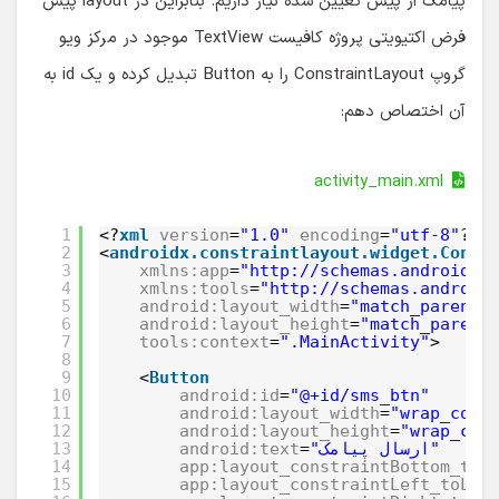
پیامک از پیش تعیین شده نیاز داریم. بنابراین در layout پیش
فرض اکتیویتی پروژه کافیست TextView موجود در مرکز ویو
گروپ ConstraintLayout را به Button تبدیل کرده و یک id به
آن اختصاص دهم:
activity_main.xml
1
<?
xml
version
=
"1.0"
encoding
=
"utf-8"
?>
2
<
androidx.constraintlayout.widget.Const
3
xmlns:app
=
"http://schemas.android.c
4
xmlns:tools
=
"http://schemas.android
5
android:layout_width
=
"match_parent"
6
android:layout_height
=
"match_parent
7
tools:context
=
".MainActivity"
>
8
9
<
Button
10
android:id
=
"@+id/sms_btn"
11
android:layout_width
=
"wrap_cont
12
android:layout_height
=
"wrap_con
"ارسال پیامک"
=
android:text
13
14
app:layout_constraintBottom_toB
15
app:layout_constraintLeft_toLef