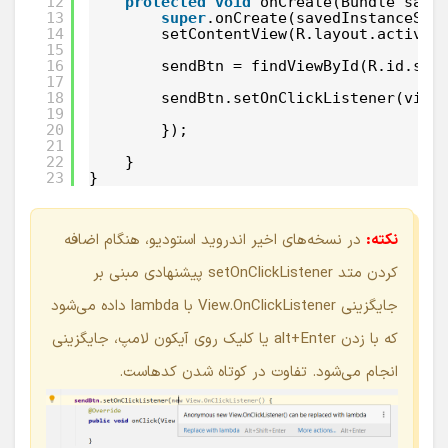
12
protected
void
onCreate(Bundle save
13
super
.onCreate(savedInstanceSta
14
setContentView(R.layout.activit
15
16
sendBtn = findViewById(R.id.sms
17
18
sendBtn.setOnClickListener(view
19
20
});
21
22
}
23
}
نکته:
در نسخه‌های اخیر اندروید استودیو، هنگام اضافه
کردن متد setOnClickListener پیشنهادی مبنی بر
جایگزینی View.OnClickListener با lambda داده می‌شود
که با زدن alt+Enter یا کلیک روی آیکون لامپ، جایگزینی
انجام می‌شود. تفاوت در کوتاه شدن کدهاست.