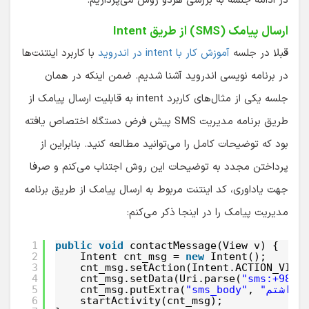
در ادامه جلسه به بررسی هردو روش می‌پردازیم.
ارسال پیامک (SMS) از طریق Intent
قبلا در جلسه
آموزش کار با intent در اندروید
با کاربرد اینتنت‌ها
در برنامه نویسی اندروید آشنا شدیم. ضمن اینکه در همان
جلسه یکی از مثال‌های کاربرد intent به قابلیت ارسال پیامک از
طریق برنامه مدیریت SMS پیش فرض دستگاه اختصاص یافته
بود که توضیحات کامل را می‌توانید مطالعه کنید. بنابراین از
پرداختن مجدد به توضیحات این روش اجتناب می‌کنم و صرفا
جهت یاداوری، کد اینتنت مربوط به ارسال پیامک از طریق برنامه
مدیریت پیامک را در اینجا ذکر می‌کنم:
1
public
void
contactMessage(View v) {
2
Intent cnt_msg = 
new
Intent();
3
cnt_msg.setAction(Intent.ACTION_VIEW
4
cnt_msg.setData(Uri.parse(
"sms:+9891
5
cnt_msg.putExtra(
"sms_body"
, 
6
startActivity(cnt_msg);