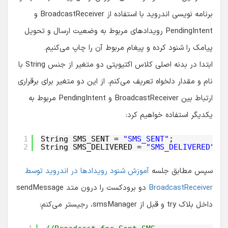
برنامه نویسی اندروید با استفاده از BroadcastReceiver و
PendingIntent رویدادهای مربوط به وضعیت ارسال و تحویل
پیامک را شنود کرده و پیغام مربوط آن را چاپ می‌کنیم.
ابتدا در بدنه اصلی کلاس اکتیویتی دو متغیر از جنس String با
نام و مقدار دلخواه تعریف می‌کنم. از این دو متغیر برای برقراری
ارتباط بین BroadcastReceiver و PendingIntent مربوط به
یکدیگر استفاده خواهیم کرد:
1
String SMS_SENT = 
"SMS_SENT"
;
2
String SMS_DELIVERED = 
"SMS_DELIVERED"
;
سپس مطابق جلسه
آموزش شنود رویدادها در اندروید توسط
BroadcastReceiver
دو برودکست را درون متد sendMessage
داخل بلاک try و قبل از smsManager، رجیستر می‌کنم: