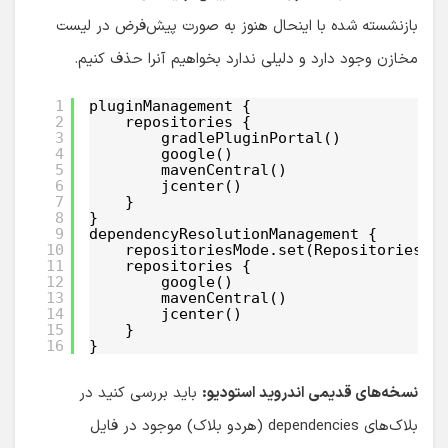
بازنشسته شده با اینحال هنوز به صورت پیش‌فرض در لیست
مخازن وجود دارد و دلیلی ندارد بخواهیم آنرا حذف کنیم.
1
pluginManagement {
2
repositories {
3
gradlePluginPortal()
4
google()
5
mavenCentral()
6
jcenter()
7
}
8
}
9
dependencyResolutionManagement {
10
repositoriesMode.set(RepositoriesMo
11
repositories {
12
google()
13
mavenCentral()
14
jcenter()
15
}
16
}
نسخه‌های قدیمی اندروید استودیو:
باید بررسی کنید در
بلاک‌های dependencies (هردو بلاک) موجود در فایل