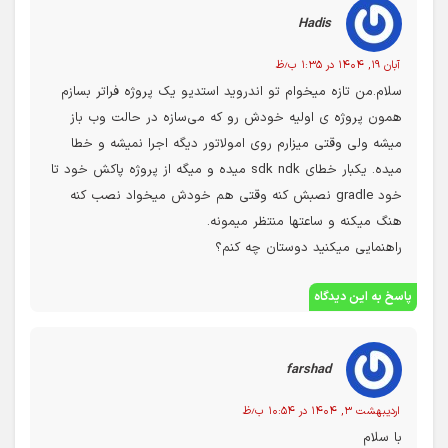
Hadis
آبان ۱۹, ۱۴۰۴ در ۱:۳۵ ب٫ظ
سلام.من تازه میخوام تو اندروید استدیو یک پروژه فراتر بسازم
همون پروژه ی اولیه خودش رو که می‌سازه در حالت وب باز
میشه ولی وقتی میزارم روی امولاتور دیگه اجرا نمیشه و خطا
میده. یکبار خطای sdk ndk میده و میگه از پروژه پاکش خود تا
خود gradle نصبش کنه وقتی هم خودش میخواد نصب کنه
هنگ میکنه و ساعتها منتظر میمونه.
راهنمایی میکنید دوستان چه کنم؟
پاسخ به این دیدگاه
farshad
اردیبهشت ۳, ۱۴۰۴ در ۱۰:۵۴ ب٫ظ
با سلام