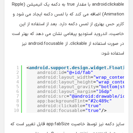
android:clickable با مقدار true به دکمه یک انیمیشن (Ripple
Animation) اضافه می کند که با لمس دکمه ایجاد می شود و
کاربر حس بهتری از لمس دکمه دارد. بعد از استفاده از این
خاصیت، اندروید استودیو پیغامی نشان می دهد که بهتر است
در صورت استفاده از clickable، از android:focusable نیز
استفاده شود:
1
<
android.support.design.widget.Floating
2
android:id
=
"@+id/fab"
3
android:layout_width
=
"wrap_content"
4
android:layout_height
=
"wrap_content
5
android:layout_gravity
=
"bottom|star
6
android:layout_margin
=
"16dp"
7
android:src
=
"@android:drawable/ic_d
8
app:backgroundTint
=
"#2c489c"
9
android:clickable
=
"true"
10
android:focusable
=
"true"
/>
سایز دکمه نیز توسط خاصیت app:fabSize قابل تغییر است که