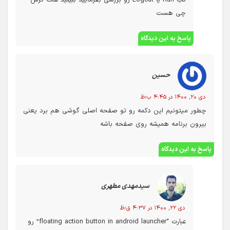
چی هست
پاسخ به این دیدگاه
حسین
دی ۲۰, ۱۴۰۰ در ۴:۴۵ ب٫ظ
چطور میتونیم این دکمه رو تو صفحه اصلی گوشی هم برد یعنی
بیرون برنامه همیشه روی صفحه باشه
پاسخ به این دیدگاه
سیدمهدی مطهری
دی ۲۲, ۱۴۰۰ در ۴:۳۷ ق٫ظ
عبارت “floating action button in android launcher” رو