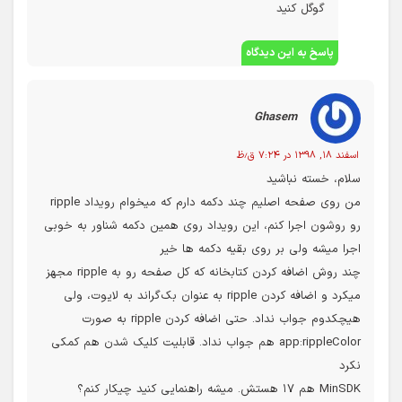
گوگل کنید
پاسخ به این دیدگاه
Ghasem
اسفند ۱۸, ۱۳۹۸ در ۷:۲۴ ق٫ظ
سلام، خسته نباشید
من روی صفحه اصلیم چند دکمه دارم که میخوام رویداد ripple
رو روشون اجرا کنم، این رویداد روی همین دکمه شناور به خوبی
اجرا میشه ولی بر روی بقیه دکمه ها خیر
چند روش اضافه کردن کتابخانه که کل صفحه رو به ripple مجهز
میکرد و اضافه کردن ripple به عنوان بک‌گراند به لایوت، ولی
هیچکدوم جواب نداد. حتی اضافه کردن ripple به صورت
app:rippleColor هم جواب نداد. قابلیت کلیک شدن هم کمکی
نکرد
MinSDK هم ۱۷ هستش. میشه راهنمایی کنید چیکار کنم؟