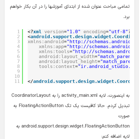
تمامی مباحث عنوان شده از ابتدای آموزشها را در آن بکار خواهم
برد.
1
<?
xml
version
=
"1.0"
encoding
=
"utf-8"
?>
2
<
android.support.design.widget.Coordina
3
xmlns:android
=
"http://schemas.android.c
4
xmlns:app
=
"http://schemas.android.c
5
xmlns:tools
=
"http://schemas.android
6
android:layout_width
=
"match_parent"
7
android:layout_height
=
"match_parent
8
tools:context
=
"ir.android_studio.fa
9
10
11
</
android.support.design.widget.Coordin
به اینصورت، لایه activity_main.xml را به CoordinatorLayout
تبدیل کردم. حالا کافیست یک تگ FloatingActionButton به
صورت
android.support.design.widget.FloatingActionButton به
لایه اضافه کنم: