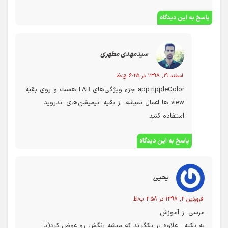
پاسخ به این دیدگاه
سیدمهدی مطهری
اسفند ۱۹, ۱۳۹۸ در ۶:۲۵ ق٫ظ
app:rippleColor جزء ویژگی‌های FAB هست و روی بقیه
view ها اعمال نمیشه. از بقیه انیمیشن‌های اندروید
استفاده کنید
پاسخ به این دیدگاه
یحیی
فروردین ۲, ۱۳۹۸ در ۲:۵۸ ب٫ظ
مرسی از آموزش.
یه نکته : علاوه بر بکگراند که میشه رنگش رو عوض کرد(با