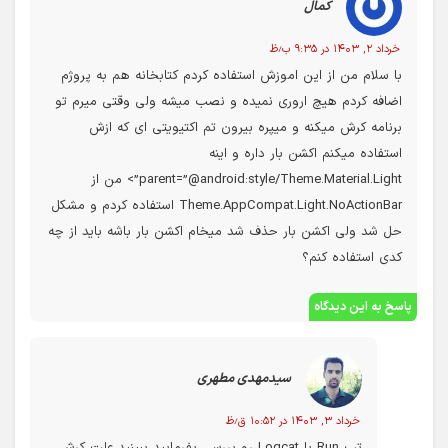
کمال
خرداد ۲, ۱۴۰۳ در ۹:۳۵ ب٫ظ
با سلام من از این اموزش استفاده کردم کتابخانه هم به پروژم
اضافه کردم هیچ اروری نمیده و نصب میشه ولی وقتی میرم تو
برنامه کرش میکنه و میپره بیرون تم اکتیویتی ای که ازش
استفاده میکنم اکشن بار داره و اینه
parent=”@android:style/Theme.Material.Light”> من از
Theme.AppCompat.Light.NoActionBar استفاده کردم و مشکل
حل شد ولی اکشن بار حذف شد میخام اکشن بار باشه باید از چه
کدی استفاده کنم؟
پاسخ به این دیدگاه
سیدمهدی مطهری
خرداد ۳, ۱۴۰۳ در ۱۰:۵۲ ق٫ظ
تب Run یا Logcat رو بررسی بفرمایید ببینید علت کرش