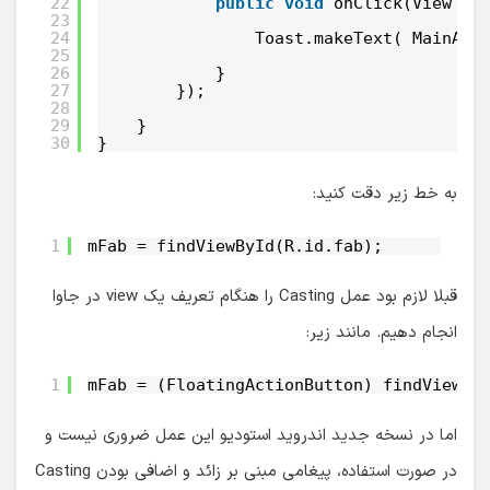
22
public
void
onClick(View vi
23
24
Toast.makeText( MainAct
25
26
}
27
});
28
29
}
30
}
به خط زیر دقت کنید:
1
mFab = findViewById(R.id.fab);
قبلا لازم بود عمل Casting را هنگام تعریف یک view در جاوا
انجام دهیم. مانند زیر:
1
mFab = (FloatingActionButton) findViewBy
اما در نسخه جدید اندروید استودیو این عمل ضروری نیست و
در صورت استفاده، پیغامی مبنی بر زائد و اضافی بودن Casting