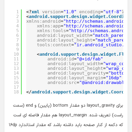
1
<?
xml
version
=
"1.0"
encoding
=
"utf-8"
?>
2
<
android.support.design.widget.Coordina
3
xmlns:android
=
"http://schemas.android.c
4
xmlns:app
=
"http://schemas.android.c
5
xmlns:tools
=
"http://schemas.android
6
android:layout_width
=
"match_parent"
7
android:layout_height
=
"match_parent
8
tools:context
=
"ir.android_studio.fa
9
10
<
android.support.design.widget.Floa
11
android:id
=
"@+id/fab"
12
android:layout_width
=
"wrap_cont
13
android:layout_height
=
"wrap_con
14
android:layout_gravity
=
"bottom|
15
android:layout_margin
=
"16dp"
16
android:src
=
"@android:drawable/
17
18
</
android.support.design.widget.Coordin
برای layout_gravity دو مقدار bottom (پایین) و end (سمت
راست) تعریف شده. layout_margin هم مقدار فاصله ای است
که دکمه از کنار صفحه باید داشته باشد که مقدار استاندارد ۱۶dp