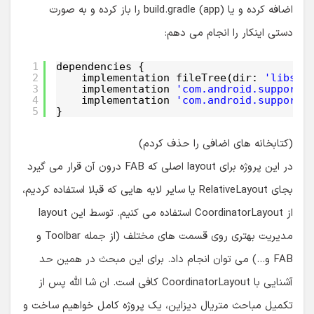
اضافه کرده و یا build.gradle (app) را باز کرده و به صورت
دستی اینکار را انجام می دهم:
1
dependencies {
2
implementation fileTree(dir: 
'libs'
,
3
implementation 
'com.android.support:
4
implementation 
'com.android.support:
5
}
(کتابخانه های اضافی را حذف کردم)
در این پروژه برای layout اصلی که FAB درون آن قرار می گیرد
بجای RelativeLayout یا سایر لایه هایی که قبلا استفاده کردیم،
از CoordinatorLayout استفاده می کنیم. توسط این layout
مدیریت بهتری روی قسمت های مختلف (از جمله Toolbar و
FAB و…) می توان انجام داد. برای این مبحث در همین حد
آشنایی با CoordinatorLayout کافی است. ان شا الله پس از
تکمیل مباحث متریال دیزاین، یک پروژه کامل خواهیم ساخت و