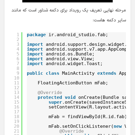
مرحله نهایی تعریف یک رویداد برای دکمه شناور است که مانند
سایر دکمه هاست:
1
package
ir.android_studio.fab;
2
3
import
android.support.design.widget.Fl
4
import
android.support.v7.app.AppCompat
5
import
android.os.Bundle;
6
import
android.view.View;
7
import
android.widget.Toast;
8
9
public
class
MainActivity 
extends
AppCo
10
11
FloatingActionButton mFab;
12
13
@Override
14
protected
void
onCreate(Bundle save
15
super
.onCreate(savedInstanceSta
16
setContentView(R.layout.activit
17
18
mFab = findViewById(R.id.fab);
19
20
mFab.setOnClickListener(
new
Vie
21
@Override