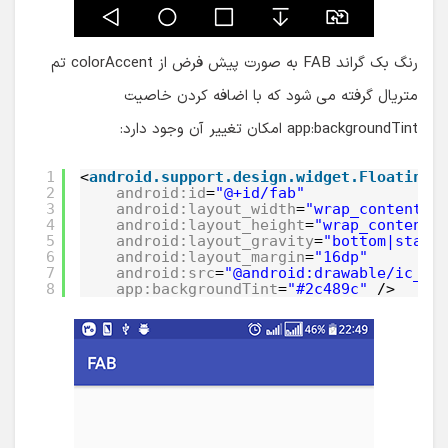
رنگ بک گراند FAB به صورت پیش فرض از colorAccent تم
متریال گرفته می شود که با اضافه کردن خاصیت
app:backgroundTint امکان تغییر آن وجود دارد:
1
<
android.support.design.widget.FloatingA
2
android:id
=
"@+id/fab"
3
android:layout_width
=
"wrap_content"
4
android:layout_height
=
"wrap_content"
5
android:layout_gravity
=
"bottom|start
6
android:layout_margin
=
"16dp"
7
android:src
=
"@android:drawable/ic_di
8
app:backgroundTint
=
"#2c489c"
/>