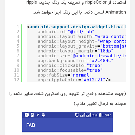
استفاده از rippleColor و تعریف یک رنگ جدید، ripple
Animation لمس دکمه با این رنگ اجرا خواهد شد:
1
<
android.support.design.widget.Floating
2
android:id
=
"@+id/fab"
3
android:layout_width
=
"wrap_content"
4
android:layout_height
=
"wrap_content
5
android:layout_gravity
=
"bottom|star
6
android:layout_margin
=
"16dp"
7
android:src
=
"@android:drawable/ic_d
8
app:backgroundTint
=
"#2c489c"
9
android:clickable
=
"true"
10
android:focusable
=
"true"
11
app:fabSize
=
"normal"
12
app:rippleColor
=
"#b12f2f"
/>
(جهت مشاهده واضح تر نتیجه روی اسکرین شات، سایز دکمه را
مجدد به نرمال تغییر دادم.)