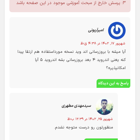
شده باشد
۳: پرسش خارج از مبحث آموزشی موجود در این صفحه باشد
امیرآربونی
شهریور ۱۷, ۱۴۰۲ در ۴:۳۸ ق٫ظ
آیا میشه با بروزرسانی اند وید نسخه مورداستفاده هم ارتقا پیدا
کنه یعنی اندروید ۴ بعد بروزرسانی بشه اندروید ۵ آیا
امکانپذیره؟
پاسخ به این دیدگاه
سیدمهدی مطهری
شهریور ۲۵, ۱۴۰۲ در ۱۲:۳۹ ب٫ظ
منظورتون رو درست متوجه نشدم.