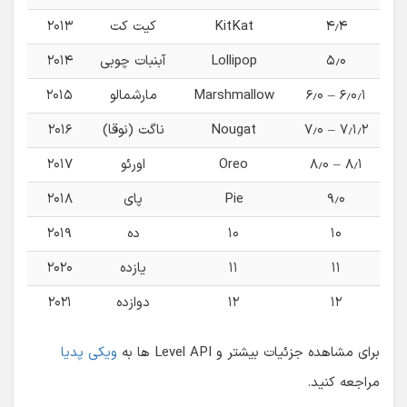
۴٫۴
KitKat
کیت کت
۲۰۱۳
۵٫۰
Lollipop
آبنبات چوبی
۲۰۱۴
۶٫۰ – ۶٫۰٫۱
Marshmallow
مارشمالو
۲۰۱۵
۷٫۰ – ۷٫۱٫۲
Nougat
ناگت (نوقا)
۲۰۱۶
۸٫۰ – ۸٫۱
Oreo
اورئو
۲۰۱۷
۹٫۰
Pie
پای
۲۰۱۸
۱۰
۱۰
ده
۲۰۱۹
۱۱
۱۱
یازده
۲۰۲۰
۱۲
۱۲
دوازده
۲۰۲۱
برای مشاهده جزئیات بیشتر و Level API ها به
ویکی پدیا
مراجعه کنید.