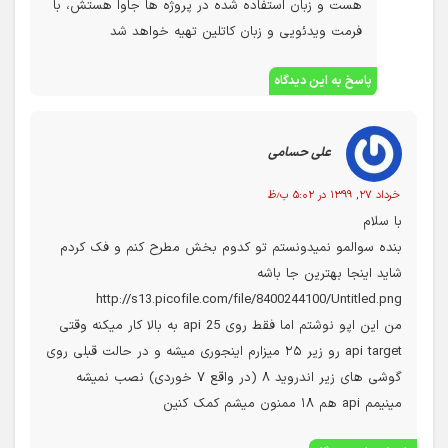
سلام. خیر ان شا الله همین مباحث فعلی که داخل سایت
هست و زبان استفاده شده در پروژه ها جاوا هستش، با
فرمت ویدئویی و زبان کاتلین تهیه خواهد شد
پاسخ به این دیدگاه
علی حسامی
خرداد ۲۷, ۱۳۹۹ در ۵:۰۲ ب٫ظ
با سلام
بنده سوالمو نمیدونستم تو کدوم بخش مطرح کنم و فک کردم
شاید اینجا بهترین جا باشه
http://s13.picofile.com/file/8400244100/Untitled.png
من این اپو نوشتم اما فقط روی api 25 به بالا کار میکنه وقتی
api target رو زیر ۲۵ میزارم اینجوری میشه و در حالت قبلی روی
گوشی های زیر اندروید ۸ (در واقع ۷ خوردی) نصب نمیشه
مینیمم api هم ۱۸ ممنون میشم کمک کنین