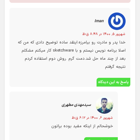
Iman
شهریور ۵, ۱۴۰۰ در ۸:۴۸ ق٫ظ
خدا پدر و مادرت رو بیامرزه.اینقد ساده توضیح دادی که من که
اصلا برنامه نویس نیستم و با sketchware کار میکنم مشکلم
بعد از چند ماه حل شد.دمت گرم .روش دوم استفاده کردم
نتیجه گرفتم
پاسخ به این دیدگاه
سیدمهدی مطهری
شهریور ۶, ۱۴۰۰ در ۶:۱۲ ق٫ظ
خوشحالم از اینکه مفید بوده براتون