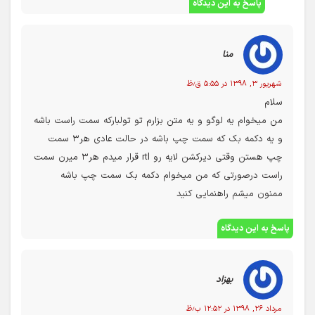
پاسخ به این دیدگاه
منا
شهریور ۳, ۱۳۹۸ در ۵:۵۵ ق٫ظ
سلام
من میخوام یه لوگو و یه متن بزارم تو تولبارکه سمت راست باشه
و یه دکمه بک که سمت چپ باشه در حالت عادی هر۳ سمت
چپ هستن وقتی دیرکشن لایه رو rtl قرار میدم هر۳ میرن سمت
راست درصورتی که من میخوام دکمه بک سمت چپ باشه
ممنون میشم راهنمایی کنید
پاسخ به این دیدگاه
بهزاد
مرداد ۲۶, ۱۳۹۸ در ۱۲:۵۲ ب٫ظ