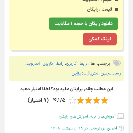
قیمت : رایگان
دانلود رایگان با حجم ۱ مگابایت
لینک کمکی
برچسب ها :
رابط_کاربری
,
رابط_کاربری_اندروید
,
راست_چین
,
متریال_دیزاین
این مطلب چقدر برایتان مفید بود؟ لطفا امتیاز دهید
4.1/5 - (9 امتیاز)
آموزش‌های پایه
,
آموزش‌های رایگان
آخرین بروزرسانی در ۱۸ اردیبهشت ۱۳۹۸