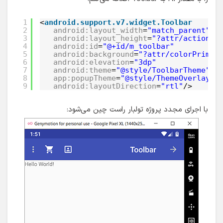
1
<
android.support.v7.widget.Toolbar
2
android:layout_width
=
"match_parent"
3
android:layout_height
=
"?attr/actionBa
4
android:id
=
"@+id/m_toolbar"
5
android:background
=
"?attr/colorPrimar
6
android:elevation
=
"3dp"
7
android:theme
=
"@style/ToolbarTheme"
8
app:popupTheme
=
"@style/ThemeOverlay.A
9
android:layoutDirection
=
"rtl"
/>
با اجرای مجدد پروژه تولبار راست چین می‌شود: