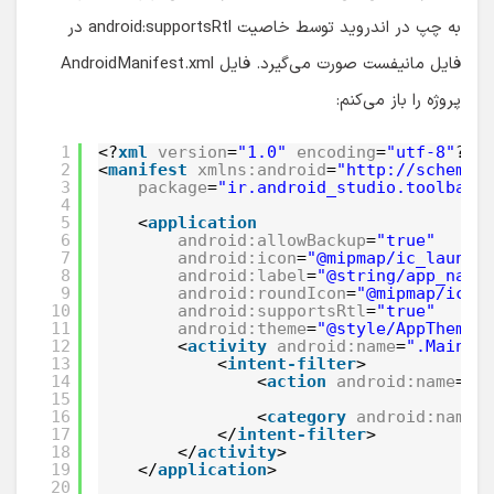
به چپ در اندروید توسط خاصیت android:supportsRtl در
فایل مانیفست صورت می‌گیرد. فایل AndroidManifest.xml
پروژه را باز می‌کنم:
1
<?
xml
version
=
"1.0"
encoding
=
"utf-8"
?>
2
<
manifest
xmlns:android
=
"http://schemas
3
package
=
"ir.android_studio.toolbar"
4
5
<
application
6
android:allowBackup
=
"true"
7
android:icon
=
"@mipmap/ic_launch
8
android:label
=
"@string/app_name
9
android:roundIcon
=
"@mipmap/ic_l
10
android:supportsRtl
=
"true"
11
android:theme
=
"@style/AppTheme"
12
<
activity
android:name
=
".MainAc
13
<
intent-filter
>
14
<
action
android:name
=
"a
15
16
<
category
android:name
=
17
</
intent-filter
>
18
</
activity
>
19
</
application
>
20