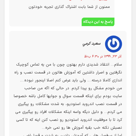
ممنون از شما بابت اشتراک گذاری تجربه خودتون
پاسخ به این دیدگاه
سعيد کرمي
آذر ۲۳, ۱۳۹۹ در ۶:۳۰ ب٫ظ
سلام… انتقاد شدیدی دارم بهتون چون با من یه تماس کوچیک
نگرفتین و اصرار داشتین که آموزش هاتون در قسمت نصب و راه
اندازی کاملا درسته…. ولی باید عرض کنم اصلا اینجور نبوده….
من خودم مشکل رو پیدا کردم. در حالی که اگه من صاحب
سایت بودم برای اینکه قسمت سوال و جوابها کامل باشه خصوصا
در قسمت نصب اندروید استودیو، به شدت مشکلات رو پیگیری
می کردم… و دلیل دیگه واسه اینکه مشکلات افراد رو پیگیری می
کرد تا با موفقیت اندروید استودیو رو نصب کنن اینه که تا کسی
نصبش نکنه خب بقیه آموزش ها رو نمی خره…
اما از سرفصل هایی که آموزش دادین به شدت و قویا راضی