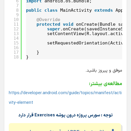
6
import
android.os.Bundle;
7
8
public
class
MainActivity 
extends
AppCo
9
10
@Override
11
protected
void
onCreate(Bundle save
12
super
.onCreate(savedInstanceSta
13
setContentView(R.layout.activit
14
15
setRequestedOrientation(Activit
16
17
}
18
}
موفق و پیروز باشید.
مطالعه‌ی بیشتر:
https://developer.android.com/guide/topics/manifest/acti
vity-element
توجه : سورس پروژه درون پوشه Exercises قرار دارد