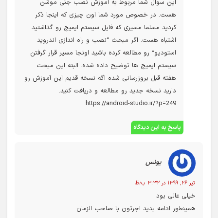
این سوال شما مربوط به آموزش نصب جنی موشن
هست. در خصوص مورد شما اون چیزی که اینجا ذکر
کردید مسلما مسیری که فایل سیستم ایمیج رو گذاشتید
اشتباه هست. اگر مبحث “نصب و راه اندازی اندروید
استودیو” رو مطالعه کرده باشید اونجا مسیر قرار گرفتن
سیستم ایمیج ها توضیح داده شده. البته این مبحث
هفته قبل بروزرسانی شده اگه نسخه قدیم این آموزش رو
دارید نسخه جدید رو مطالعه و دریافت کنید.
https://android-studio.ir/?p=249
پاسخ به این دیدگاه
یونس
تیر ۲۶, ۱۳۹۹ در ۳:۳۲ ب٫ظ
خیلی عالی بود
همینطور ادامه بدید اجرتون با صاحب الزمان