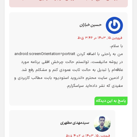
حسین خبازان
فروردین ۱۵, ۱۴۰۳ در ۳:۴۶ ق٫ظ
با سلام،
من به راحتی با اضافه کردن android:screenOrientation=portrait
در پوشه مانیفست، توانستم حالت چرخش افقی برنامه مورد
علاقه‌ام را تبدیل به حالت ثابت عمودی کنم و مشکلم رفع شد.
از ادمین سایت محترم «اندروید استودیو» بابت مطالب کاربردی و
مفیدی که نشر داده‌اید سپاسگزارم.
پاسخ به این دیدگاه
سیدمهدی مطهری
فروردین ۱۵, ۱۴۰۳ در ۴:۰۲ ق٫ظ