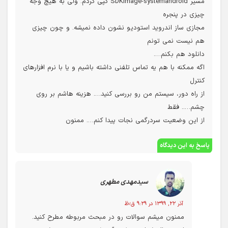
مسیر SDKimage-systemandroid کپی کردم. ولی به هیچ وجه
چیزی در پنجره
مجازی ساز اندروید استودیو نشون داده نمیشه. و چون چیزی
هم نیست نمی تونم
دانلود هم بکنم….
اگه ممکنه با هم یه تماس تلفنی داشته باشیم و یا با نرم افزارهای
کنترل
از راه دور، سیستم من رو بررسی کنید…. هزینه هاشم بر روی
چشم….. فقط
از این وضعیت سردرگمی نجات پیدا کنم…. ممنون
پاسخ به این دیدگاه
سیدمهدی مطهری
آذر ۲۲, ۱۳۹۹ در ۹:۲۹ ق٫ظ
ممنون میشم سوالات رو در مبحث مربوطه مطرح کنید.