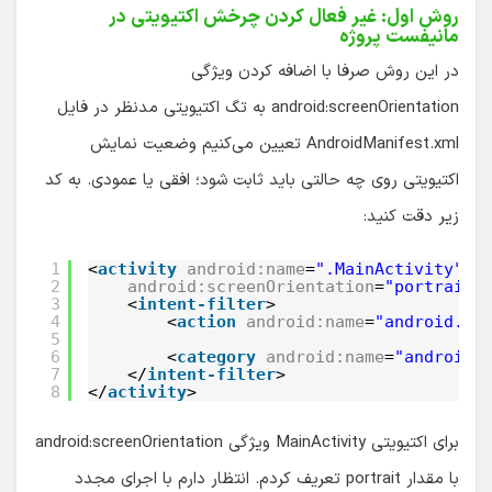
روش اول: غیر فعال کردن چرخش اکتیویتی در
مانیفست پروژه
در این روش صرفا با اضافه کردن ویژگی
android:screenOrientation به تگ اکتیویتی مدنظر در فایل
AndroidManifest.xml تعیین می‌کنیم وضعیت نمایش
اکتیویتی روی چه حالتی باید ثابت شود؛ افقی یا عمودی. به کد
زیر دقت کنید:
1
<
activity
android:name
=
".MainActivity"
2
android:screenOrientation
=
"portrait"
3
<
intent-filter
>
4
<
action
android:name
=
"android.in
5
6
<
category
android:name
=
"android.
7
</
intent-filter
>
8
</
activity
>
برای اکتیویتی MainActivity ویژگی android:screenOrientation
با مقدار portrait تعریف کردم. انتظار دارم با اجرای مجدد