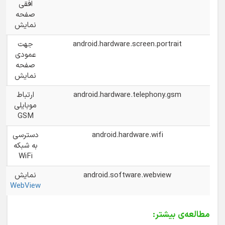
افقی
صفحه
نمایش
android.hardware.screen.portrait
جهت
عمودی
صفحه
نمایش
android.hardware.telephony.gsm
ارتباط
موبایلی
GSM
android.hardware.wifi
دسترسی
به شبکه
WiFi
android.software.webview
نمایش
WebView
مطالعه‌ی بیشتر: