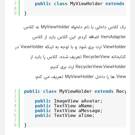
7
public
class
MyViewHolder 
extends
Re
8
9
}
یک کلاس داخلی با نام دلخواه MyViewHolder به کلاس
ItemAdapter اضافه کردم. این کلاس باید از کلاس
ViewHolder ارث بری شود و با توجه به اینکه ViewHolder در
کتابخانه RecyclerView تعریف شده، کلاس را باید از
RecyclerView.ViewHolder ارث بری کنیم.
View ها را داخل MyViewHolder تعریف می کنم:
1
public
class
MyViewHolder 
extends
Recycl
2
3
public
ImageView aAvatar;
4
public
TextView aName;
5
public
TextView aMessage;
6
public
TextView aTime;
7
8
}