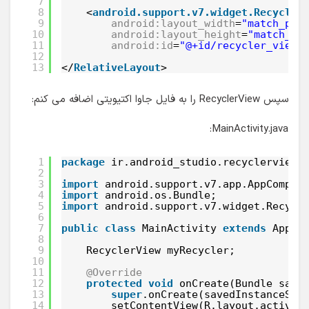
7
8
<
android.support.v7.widget.Recycler
9
android:layout_width
=
"match_par
10
android:layout_height
=
"match_pa
11
android:id
=
"@+id/recycler_view"
12
13
</
RelativeLayout
>
سپس RecyclerView را به فایل جاوا اکتیویتی اضافه می کنم:
MainActivity.java:
1
package
ir.android_studio.recyclerview;
2
3
import
android.support.v7.app.AppCompat
4
import
android.os.Bundle;
5
import
android.support.v7.widget.Recycl
6
7
public
class
MainActivity 
extends
AppCo
8
9
RecyclerView myRecycler;
10
11
@Override
12
protected
void
onCreate(Bundle save
13
super
.onCreate(savedInstanceSta
14
setContentView(R.layout.activit