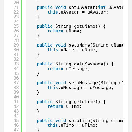
20
21
public
void
setuAvatar(
int
uAvatar)
22
this
.uAvatar = uAvatar;
23
}
24
25
public
String getuName() {
26
return
uName;
27
}
28
29
public
void
setuName(String uName) 
30
this
.uName = uName;
31
}
32
33
public
String getuMessage() {
34
return
uMessage;
35
}
36
37
public
void
setuMessage(String uMes
38
this
.uMessage = uMessage;
39
}
40
41
public
String getuTime() {
42
return
uTime;
43
}
44
45
public
void
setuTime(String uTime) 
46
this
.uTime = uTime;
47
}