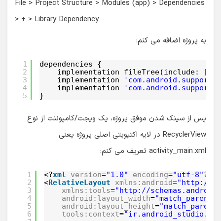
File > Project Structure > Modules (app) > Dependencies
> + > Library Dependency
به پروژه اضافه می کنم:
1
dependencies {
2
implementation fileTree(include: [
'*
3
implementation 
'com.android.support:
4
implementation 
'com.android.support:
5
}
پس از سینک شدن موفق پروژه، یک ویجت/کامپوننت از نوع
RecyclerView در لایه اکتیویتی اصلی پروژه یعنی
activity_main.xml تعریف می کنم:
1
<?
xml
version
=
"1.0"
encoding
=
"utf-8"
?>
2
<
RelativeLayout
xmlns:android
=
"http://s
3
xmlns:tools
=
"http://schemas.android
4
android:layout_width
=
"match_parent"
5
android:layout_height
=
"match_parent
6
tools:context
=
"ir.android_studio.re