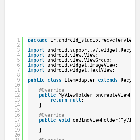
1
package
ir.android_studio.recyclerview;
2
3
import
android.support.v7.widget.Recycl
4
import
android.view.View;
5
import
android.view.ViewGroup;
6
import
android.widget.ImageView;
7
import
android.widget.TextView;
8
9
public
class
ItemAdapter 
extends
Recycl
10
11
@Override
12
public
MyViewHolder onCreateViewHol
13
return
null
;
14
}
15
16
@Override
17
public
void
onBindViewHolder(MyView
18
19
}
20
21
@Override