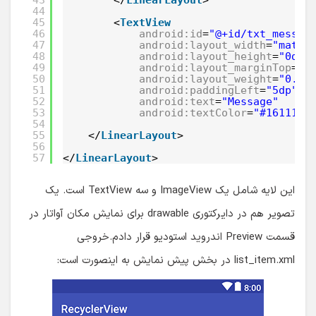
44
45
<
TextView
46
android:id
=
"@+id/txt_messag
47
android:layout_width
=
"match
48
android:layout_height
=
"0dp"
49
android:layout_marginTop
=
"5
50
android:layout_weight
=
"0.5"
51
android:paddingLeft
=
"5dp"
52
android:text
=
"Message"
53
android:textColor
=
"#161111"
54
55
</
LinearLayout
>
56
57
</
LinearLayout
>
این لایه شامل یک ImageView و سه TextView است. یک
تصویر هم در دایرکتوری drawable برای نمایش مکان آواتار در
قسمت Preview اندروید استودیو قرار دادم.خروجی
list_item.xml در بخش پیش نمایش به اینصورت است: