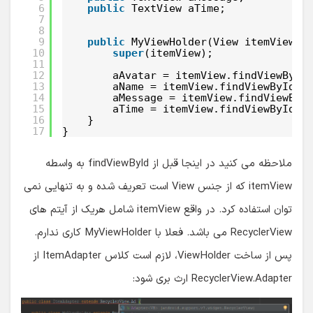
6
public
TextView aTime;
7
8
9
public
MyViewHolder(View itemView) 
10
super
(itemView);
11
12
aAvatar = itemView.findViewById
13
aName = itemView.findViewById(R
14
aMessage = itemView.findViewByI
15
aTime = itemView.findViewById(R
16
}
17
}
ملاحظه می کنید در اینجا قبل از findViewById به واسطه
itemView که از جنس View است تعریف شده و به تنهایی نمی
توان استفاده کرد. در واقع itemView شامل هریک از آیتم های
RecyclerView می باشد. فعلا با MyViewHolder کاری ندارم.
پس از ساخت ViewHolder، لازم است کلاس ItemAdapter از
RecyclerView.Adapter ارث بری شود: