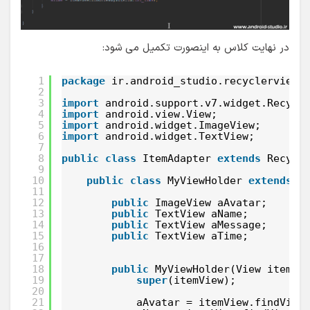
در نهایت کلاس به اینصورت تکمیل می شود:
1
package
ir.android_studio.recyclerview;
2
3
import
android.support.v7.widget.Recycl
4
import
android.view.View;
5
import
android.widget.ImageView;
6
import
android.widget.TextView;
7
8
public
class
ItemAdapter 
extends
Recycl
9
10
public
class
MyViewHolder 
extends
R
11
12
public
ImageView aAvatar;
13
public
TextView aName;
14
public
TextView aMessage;
15
public
TextView aTime;
16
17
18
public
MyViewHolder(View itemVi
19
super
(itemView);
20
21
aAvatar = itemView.findView