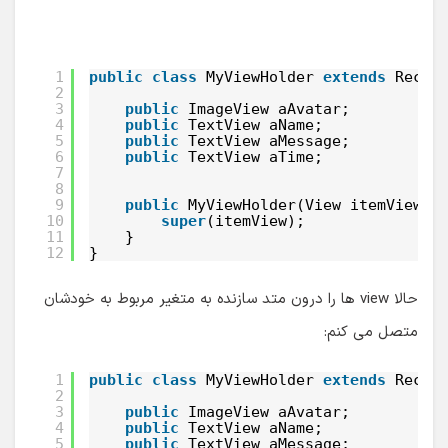
1
public
class
MyViewHolder 
extends
Recyc
2
3
public
ImageView aAvatar;
4
public
TextView aName;
5
public
TextView aMessage;
6
public
TextView aTime;
7
8
9
public
MyViewHolder(View itemView) 
10
super
(itemView);
11
}
12
}
حالا view ها را درون متد سازنده به متغیر مربوط به خودشان
متصل می کنم:
1
public
class
MyViewHolder 
extends
Recyc
2
3
public
ImageView aAvatar;
4
public
TextView aName;
5
public
TextView aMessage;