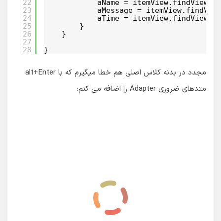
22
aName = itemView.findViewBy
23
aMessage = itemView.findVie
24
aTime = itemView.findViewBy
25
}
26
}
27
28
}
مجدد در بدنه کلاس اصلی هم خطا میگیرم که با alt+Enter
متدهای ضروری Adapter را اضافه می کنم: