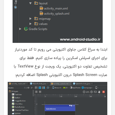
ابتدا به سراغ کلاس جاوای اکتیویتی می رویم تا کد موردنیاز
برای اجرای اسپلش اسکرین را پیاده سازی کنیم. فقط برای
تشخیص تفاوت دو اکتیویتی، یک ویجت از نوع TextView با
عبارت Splash Screen درون اکتیویتی Splash اضافه کردیم: