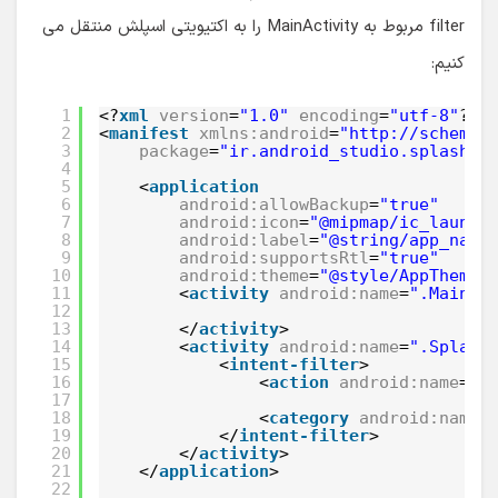
filter مربوط به MainActivity را به اکتیویتی اسپلش منتقل می
کنیم:
1
<?
xml
version
=
"1.0"
encoding
=
"utf-8"
?>
2
<
manifest
xmlns:android
=
"http://schemas
3
package
=
"ir.android_studio.splashsc
4
5
<
application
6
android:allowBackup
=
"true"
7
android:icon
=
"@mipmap/ic_launch
8
android:label
=
"@string/app_name
9
android:supportsRtl
=
"true"
10
android:theme
=
"@style/AppTheme"
11
<
activity
android:name
=
".MainAc
12
13
</
activity
>
14
<
activity
android:name
=
".Splash
15
<
intent-filter
>
16
<
action
android:name
=
"a
17
18
<
category
android:name
=
19
</
intent-filter
>
20
</
activity
>
21
</
application
>
22