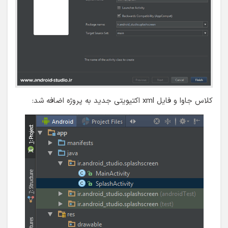
کلاس جاوا و فایل xml اکتیویتی جدید به پروژه اضافه شد: