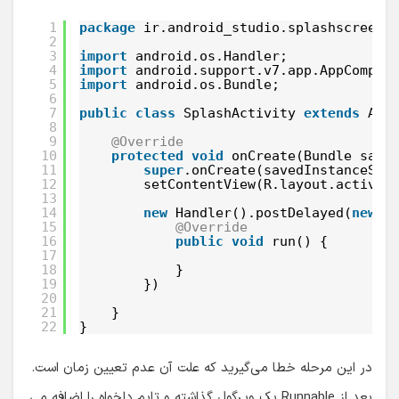
1
package
ir.android_studio.splashscreen;
2
3
import
android.os.Handler;
4
import
android.support.v7.app.AppCompat
5
import
android.os.Bundle;
6
7
public
class
SplashActivity 
extends
App
8
9
@Override
10
protected
void
onCreate(Bundle save
11
super
.onCreate(savedInstanceSta
12
setContentView(R.layout.activit
13
14
new
Handler().postDelayed(
new
R
15
@Override
16
public
void
run() {
17
18
}
19
})
20
21
}
22
}
در این مرحله خطا می‌گیرید که علت آن عدم تعیین زمان است.
بعد از Runnable یک ویرگول گذاشته و تایم دلخواه را اضافه می