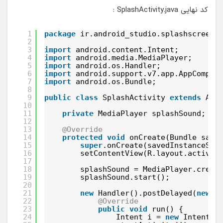
کد نهایی SplashActivity.java :
1
package
ir.android_studio.splashscreen;
2
3
import
android.content.Intent;
4
import
android.media.MediaPlayer;
5
import
android.os.Handler;
6
import
android.support.v7.app.AppCompat
7
import
android.os.Bundle;
8
9
public
class
SplashActivity 
extends
App
10
11
private
MediaPlayer splashSound;
12
13
@Override
14
protected
void
onCreate(Bundle save
15
super
.onCreate(savedInstanceSta
16
setContentView(R.layout.activit
17
18
splashSound = MediaPlayer.creat
19
splashSound.start();
20
21
new
Handler().postDelayed(
new
R
22
@Override
23
public
void
run() {
24
Intent i = 
new
Intent(S