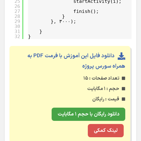
25
startActivity(i);
26
27
finish();
28
}
29
}, ۳۰۰۰);
30
31
}
32
}
دانلود فایل این آموزش با فرمت PDF به
همراه سورس پروژه
تعداد صفحات : ۱۵
حجم : ۱ مگابایت
قیمت : رایگان
دانلود رایگان با حجم ۱ مگابایت
لینک کمکی