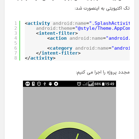
تگ اکتیویتی به اینصورت شد:
1
<
activity
android:name
=
".SplashActivity"
2
android:theme
=
"@style/Theme.AppCompa
3
<
intent-filter
>
4
<
action
android:name
=
"android.in
5
6
<
category
android:name
=
"android.
7
</
intent-filter
>
8
</
activity
>
مجدد پروژه را اجرا می کنیم: