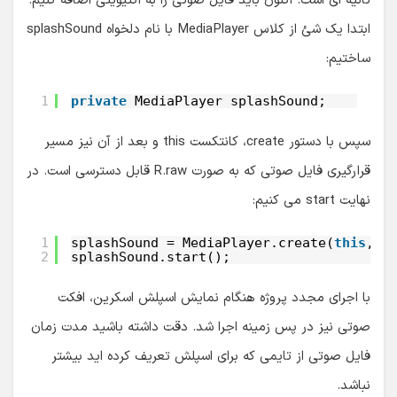
ثانیه ای است. اکنون باید فایل صوتی را به اکتیویتی اضافه کنیم.
ابتدا یک شئ از کلاس MediaPlayer با نام دلخواه splashSound
ساختیم:
1
private
MediaPlayer splashSound;
سپس با دستور create، کانتکست this و بعد از آن نیز مسیر
قرارگیری فایل صوتی که به صورت R.raw قابل دسترسی است. در
نهایت start می کنیم:
1
splashSound = MediaPlayer.create(
this
, R
2
splashSound.start();
با اجرای مجدد پروژه هنگام نمایش اسپلش اسکرین، افکت
صوتی نیز در پس زمینه اجرا شد. دقت داشته باشید مدت زمان
فایل صوتی از تایمی که برای اسپلش تعریف کرده اید بیشتر
نباشد.