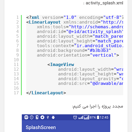
activity_splash.xml :
1
<?
xml
version
=
"1.0"
encoding
=
"utf-8"
?>
2
<
LinearLayout
xmlns:android
=
"http://sch
3
xmlns:tools
=
"http://schemas.android
4
android:id
=
"@+id/activity_splash"
5
android:layout_width
=
"match_parent"
6
android:layout_height
=
"match_parent
7
tools:context
=
"ir.android_studio.sp
8
android:background
=
"#b3b3b3"
9
android:orientation
=
"vertical"
>
10
11
<
ImageView
12
android:layout_width
=
"wrap_
13
android:layout_height
=
"wrap
14
android:layout_gravity
=
"cen
15
android:src
=
"@drawable/andr
16
17
</
LinearLayout
>
مجدد پروژه را اجرا می کنیم: