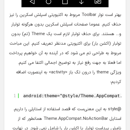
بهتر است نوار Toolbar مربوط به اکتیویتی اسپلش اسکرین را نیز
حذف کنیم. عموما صفحات اسپلش اسکرین بدون هرگونه تولبار
و… هستند. برای حذف تولبار لازم است یک Theme (تم) بدون
تولبار (اکشن بار) برای اکتیویتی مدنظر تعریف کنیم. این مباحث
مربوط به طراحی تم می شود که در آینده به آن خواهیم پرداخت
اما فعلا به جهت رفع نیاز به توضیح اجمالی اکتفا می کنیم.
ویژگی theme را درون تگ باز <activity> به اینصورت اضافه
کردیم:
1
android:theme="@style/Theme.AppCompat.No
@style به این معنی‌ست که قصد استفاده از استایلی را داریم.
استایل Theme.AppCompat.NoActionBar همانطور که از
نامش پیداست تولبار یا اکشن بار را شامل نمی شود. در نهایت