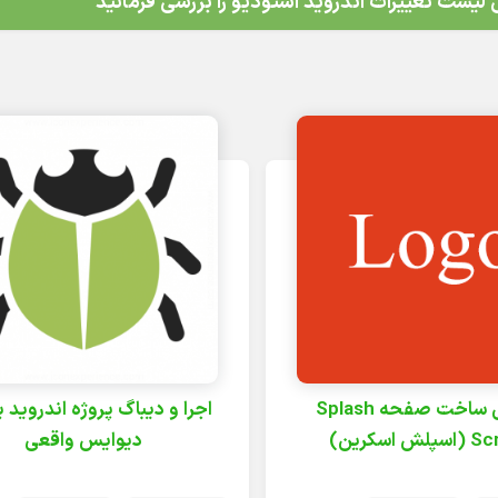
لیست تغییرات اندروید استودیو را بررسی فرمائید
آموزش ساخت صفحه Splash
اجرا و دیباگ پروژه اندروید ب
ش اسکرین)
دیوایس واقعی