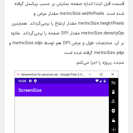
قسمت قبل ابتدا اندازه صفحه نمایش بر حسب پیکسل گرفته
شده است. metricSize.widthPixels مقدار عرض و
metricSize.heightPixels مقدار ارتفاع را برمی‌گرداند. همچنین
metricSize.densityDpi مقدار DPI صفحه را برمی‌گرداند. علاوه
بر آن، مختصات طول و عرض DPI هم توسط metricSize.xdpi و
metricSize.ydpi گرفته شده است.
مجدد پروژه را اجرا می‌کنم: