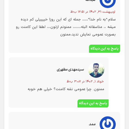
عبدالله
اردیبهشت ۳۱, ۱۴۰۲ در ۱۲:۵۱ ب٫ظ
سلام:”به نام خدا”،،،،، جمله ای که این روزا خییییلی کم دیده
میشه ،، متاسفانه البته،،،،،،، ممنونم ازتون،،، لطفا این کامنت رو
بصورت عمومی نمایش ندید،ممنون
پاسخ به این دیدگاه
سیدمهدی مطهری
خرداد ۱, ۱۴۰۲ در ۳:۰۷ ب٫ظ
ممنون. چرا عمومی نشه کامنت؟ خیلی هم خوبه
پاسخ به این دیدگاه
ممد