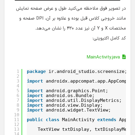
در تصویر فوق ملاحظه می‌کنید طول و عرض صفحه نمایش
مانند خروجی کلاس قبل بوده و علاوه بر آن، DPI صفحه و
مختصات X و Y آن نیز عدد ۴۲۰ را نشان می‌دهد.
کد کامل اکتیویتی:
MainActivity.java
1
package
ir.android_studio.screensize;
2
3
import
androidx.appcompat.app.AppCompat
4
5
import
android.graphics.Point;
6
import
android.os.Bundle;
7
import
android.util.DisplayMetrics;
8
import
android.view.Display;
9
import
android.widget.TextView;
10
11
public
class
MainActivity 
extends
AppCo
12
13
TextView txtDisplay, txtDisplayMetr
14