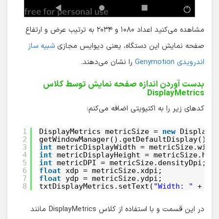
مشاهده می‌کنید اعداد ۱۰۸۰ و ۲۰۳۴ به ترتیب عرض و ارتفاع
صفحه نمایش این دستگاه، یعنی دیوایس مجازی
شبیه ساز
اندرویدی Genymotion
را نشان می‌دهند.
بدست آوردن اندازه صفحه نمایش توسط کلاس
DisplayMetrics
کدهای زیر را به اکتیویتی اضافه می‌کنم:
1
DisplayMetrics metricSize = 
new
DisplayM
2
getWindowManager().getDefaultDisplay().g
3
int
metricDisplayWidth = metricSize.widt
4
int
metricDisplayHeight = metricSize.hei
5
int
metricDPI = metricSize.densityDpi;
6
float
xdp = metricSize.xdpi;
7
float
ydp = metricSize.ydpi;
8
txtDisplayMetrics.setText(
"Width: "
+ me
در این قسمت و با استفاده از کلاس DisplayMetrics مانند