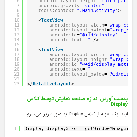
6
android:layout_height
=
"match_parent
7
android:gravity
=
"center"
8
tools:context
=
".MainActivity"
>
9
10
<
TextView
11
android:layout_width
=
"wrap_cont
12
android:layout_height
=
"wrap_con
13
android:id
=
"@+id/display"
14
android:text
=
""
/>
15
16
<
TextView
17
android:layout_width
=
"wrap_cont
18
android:layout_height
=
"wrap_con
19
android:id
=
"@+id/display_metric
20
android:text
=
""
21
android:layout_below
=
"@id/displ
22
23
</
RelativeLayout
>
بدست آوردن اندازه صفحه نمایش توسط کلاس
Display
ابتدا یک نمونه از کلاس Display به صورت زیر می‌سازم:
1
Display displaySize = getWindowManager()