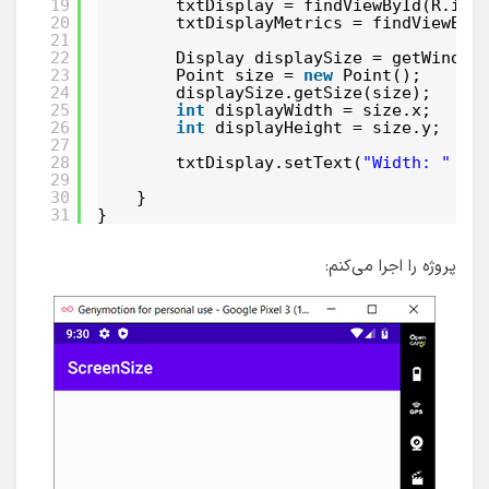
19
txtDisplay = findViewById(R.id.
20
txtDisplayMetrics = findViewByI
21
22
Display displaySize = getWindow
23
Point size = 
new
Point();
24
displaySize.getSize(size);
25
int
displayWidth = size.x;
26
int
displayHeight = size.y;
27
28
txtDisplay.setText(
"Width: "
+ 
29
30
}
31
}
پروژه را اجرا می‌کنم: