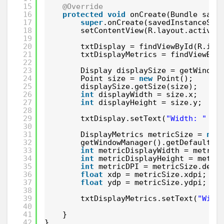
15
@Override
16
protected
void
onCreate(Bundle save
17
super
.onCreate(savedInstanceSta
18
setContentView(R.layout.activit
19
20
txtDisplay = findViewById(R.id.
21
txtDisplayMetrics = findViewByI
22
23
Display displaySize = getWindow
24
Point size = 
new
Point();
25
displaySize.getSize(size);
26
int
displayWidth = size.x;
27
int
displayHeight = size.y;
28
29
txtDisplay.setText(
"Width: "
+ 
30
31
DisplayMetrics metricSize = 
new
32
getWindowManager().getDefaultDi
33
int
metricDisplayWidth = metric
34
int
metricDisplayHeight = metri
35
int
metricDPI = metricSize.dens
36
float
xdp = metricSize.xdpi;
37
float
ydp = metricSize.ydpi;
38
39
txtDisplayMetrics.setText(
"Widt
40
41
}
42
}