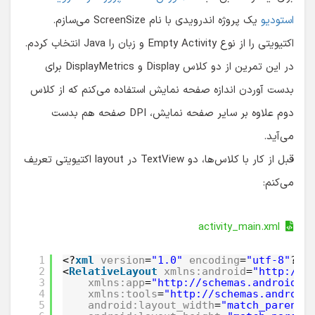
استودیو
یک پروژه اندرویدی با نام ScreenSize می‌سازم.
اکتیویتی را از نوع Empty Activity و زبان را Java انتخاب کردم.
در این تمرین از دو کلاس Display و DisplayMetrics برای
بدست آوردن اندازه صفحه نمایش استفاده می‌کنم که از کلاس
دوم علاوه بر سایر صفحه نمایش، DPI صفحه هم بدست
می‌آید.
قبل از کار با کلاس‌ها، دو TextView در layout اکتیویتی تعریف
می‌کنم:
activity_main.xml
1
<?
xml
version
=
"1.0"
encoding
=
"utf-8"
?>
2
<
RelativeLayout
xmlns:android
=
"http://s
3
xmlns:app
=
"http://schemas.android.c
4
xmlns:tools
=
"http://schemas.android
5
android:layout_width
=
"match_parent"