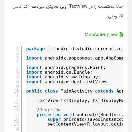
حالا مختصات را در TextView اولی نمایش می‌دهم. کد کامل
اکتیویتی:
MainActivity.java
1
package
ir.android_studio.screensize;
2
3
import
androidx.appcompat.app.AppCompat
4
5
import
android.graphics.Point;
6
import
android.os.Bundle;
7
import
android.view.Display;
8
import
android.widget.TextView;
9
10
public
class
MainActivity 
extends
AppCo
11
12
TextView txtDisplay, txtDisplayMetr
13
14
@Override
15
protected
void
onCreate(Bundle save
16
super
.onCreate(savedInstanceSta
17
setContentView(R.layout.activit
18