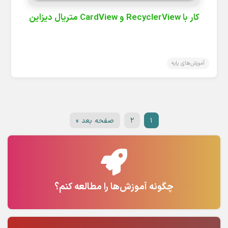
کار با RecyclerView و CardView متریال دیزاین
آموزش‌های پایه
۱
۲
صفحه بعد »
چگونه آموزش‌ها را مطالعه کنم؟