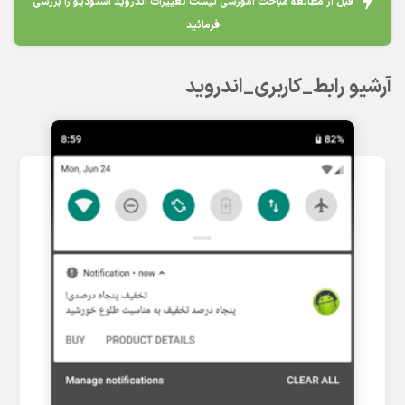
قبل از مطالعه مباحث آموزشی لیست تغییرات اندروید استودیو را بررسی
فرمائید
آرشیو رابط_کاربری_اندروید